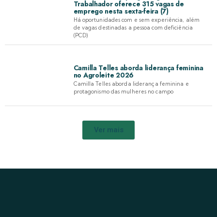
Trabalhador oferece 315 vagas de
emprego nesta sexta-feira (7)
Há oportunidades com e sem experiência, além
de vagas destinadas a pessoa com deficiência
(PCD)
Camilla Telles aborda liderança feminina
no Agroleite 2026
Camilla Telles aborda liderança feminina e
protagonismo das mulheres no campo
Ver mais