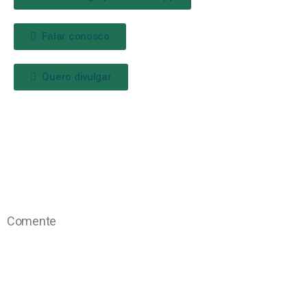
Falar conosco
Quero divulgar
Comente