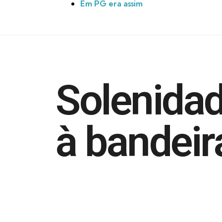
Em PG era assim
Solenidad
à bandeir