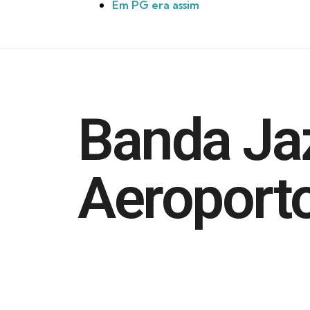
Em PG era assim
Banda Ja
Aeroport