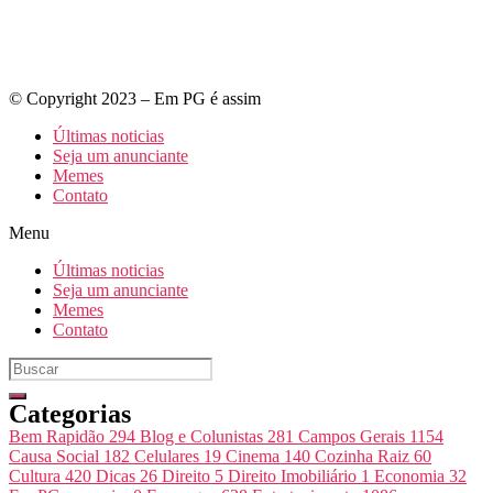
© Copyright 2023 – Em PG é assim
Últimas noticias
Seja um anunciante
Memes
Contato
Menu
Últimas noticias
Seja um anunciante
Memes
Contato
Categorias
Bem Rapidão
294
Blog e Colunistas
281
Campos Gerais
1154
Causa Social
182
Celulares
19
Cinema
140
Cozinha Raiz
60
Cultura
420
Dicas
26
Direito
5
Direito Imobiliário
1
Economia
32