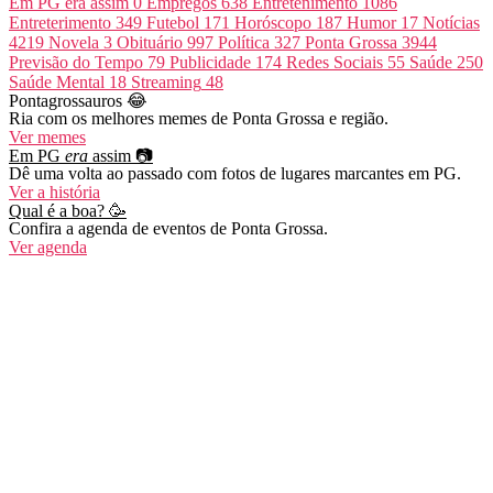
Em PG era assim
0
Empregos
638
Entretenimento
1086
Entreterimento
349
Futebol
171
Horóscopo
187
Humor
17
Notícias
4219
Novela
3
Obituário
997
Política
327
Ponta Grossa
3944
Previsão do Tempo
79
Publicidade
174
Redes Sociais
55
Saúde
250
Saúde Mental
18
Streaming
48
Pontagrossauros 😂
Ria com os melhores memes de Ponta Grossa e região.
Ver memes
Em PG
era
assim 📷
Dê uma volta ao passado com fotos de lugares marcantes em PG.
Ver a história
Qual é a boa? 🥳
Confira a agenda de eventos de Ponta Grossa.
Ver agenda