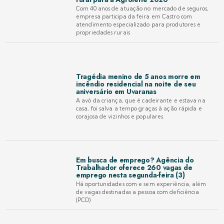
Com 40 anos de atuação no mercado de seguros,
empresa participa da feira em Castro com
atendimento especializado para produtores e
propriedades rurais
Tragédia menino de 5 anos morre em
incêndio residencial na noite de seu
aniversário em Uvaranas
A avó da criança, que é cadeirante e estava na
casa, foi salva a tempo graças à ação rápida e
corajosa de vizinhos e populares.
Em busca de emprego? Agência do
Trabalhador oferece 260 vagas de
emprego nesta segunda-feira (3)
Há oportunidades com e sem experiência, além
de vagas destinadas a pessoa com deficiência
(PCD)