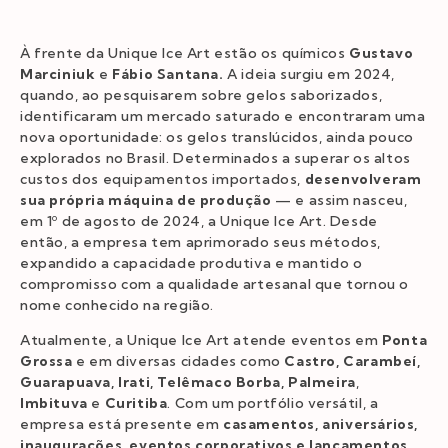
À frente da Unique Ice Art estão os químicos
Gustavo
Marciniuk
e
Fábio Santana.
A ideia surgiu em 2024,
quando, ao pesquisarem sobre gelos saborizados,
identificaram um mercado saturado e encontraram uma
nova oportunidade: os gelos translúcidos, ainda pouco
explorados no Brasil. Determinados a superar os altos
custos dos equipamentos importados,
desenvolveram
sua própria máquina de produção
— e assim nasceu,
em 1º de agosto de 2024, a Unique Ice Art. Desde
então, a empresa tem aprimorado seus métodos,
expandido a capacidade produtiva e mantido o
compromisso com a qualidade artesanal que tornou o
nome conhecido na região.
Atualmente, a Unique Ice Art atende eventos em
Ponta
Grossa
e em diversas cidades como
Castro, Carambeí,
Guarapuava, Irati, Telêmaco Borba, Palmeira
,
Imbituva
e
Curitiba
. Com um portfólio versátil, a
empresa está presente em
casamentos, aniversários,
inaugurações, eventos corporativos e lançamentos