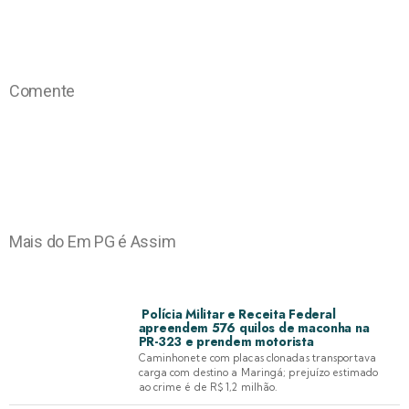
Comente
Mais do Em PG é Assim
Polícia Militar e Receita Federal
apreendem 576 quilos de maconha na
PR-323 e prendem motorista
Caminhonete com placas clonadas transportava
carga com destino a Maringá; prejuízo estimado
ao crime é de R$ 1,2 milhão.