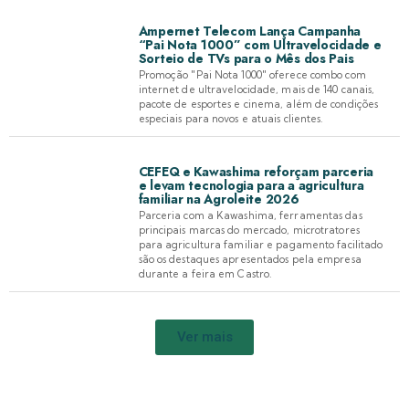
Ampernet Telecom Lança Campanha
“Pai Nota 1000” com Ultravelocidade e
Sorteio de TVs para o Mês dos Pais
Promoção "Pai Nota 1000" oferece combo com
internet de ultravelocidade, mais de 140 canais,
pacote de esportes e cinema, além de condições
especiais para novos e atuais clientes.
CEFEQ e Kawashima reforçam parceria
e levam tecnologia para a agricultura
familiar na Agroleite 2026
Parceria com a Kawashima, ferramentas das
principais marcas do mercado, microtratores
para agricultura familiar e pagamento facilitado
são os destaques apresentados pela empresa
durante a feira em Castro.
Ver mais