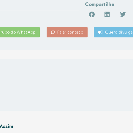
Compartilhe
 grupo do WhatApp
Falar conosco
Quero divulga
Assim