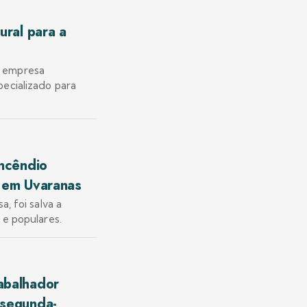
ural para a
, empresa
ecializado para
ncêndio
o em Uvaranas
, foi salva a
 e populares.
abalhador
 segunda-