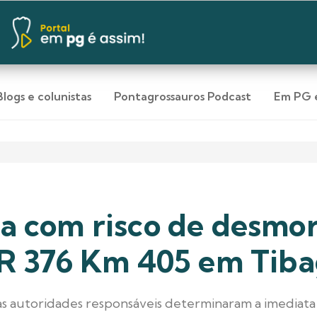
Blogs e colunistas
Pontagrossauros Podcast
Em PG e
ta com risco de desm
R 376 Km 405 em Tiba
as autoridades responsáveis determinaram a imediata i