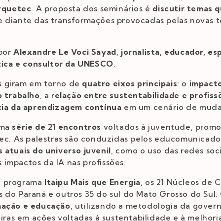
rquetec
. A proposta dos seminários é
discutir temas 
e diante das transformações provocadas pelas novas 
 por
Alexandre Le Voci Sayad
,
jornalista, educador, es
ática e consultor da UNESCO
.
s giram em torno de
quatro eixos principais
: o
impacto 
o trabalho
, a r
elação entre sustentabilidade e profiss
ia da aprendizagem contínua
em um cenário de muda
uma
série de 21 encontros
voltados à juventude, promov
tec. As palestras são conduzidas pelos educomunicad
 atuais do universo juvenil
, como o uso das redes soci
os impactos da IA nas profissões.
o programa
Itaipu Mais que Energia
, os 21 Núcleos de
s do Paraná e outros 35 do sul do Mato Grosso do Sul
mação e educação
, utilizando a metodologia da govern
eiras em ações voltadas à sustentabilidade e à melhor