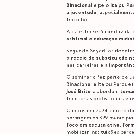
Binacional
e pelo
Itaipu Pa
a juventude
, especialment
trabalho.
A palestra será conduzida
artificial e educação midi
Segundo Sayad, os debate
o
receio de substituição n
nas carreiras
e a
importânc
O seminário faz parte de 
Binacional e Itaipu Parque
José Brito
e abordam
temas
trajetórias profissionais e 
Criados em 2024 dentro d
abrangem os 399 município
foco em escuta ativa, for
mobilizar instituições parc