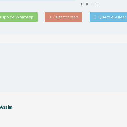
 grupo do WhatApp
Falar conosco
Quero divulgar
Assim