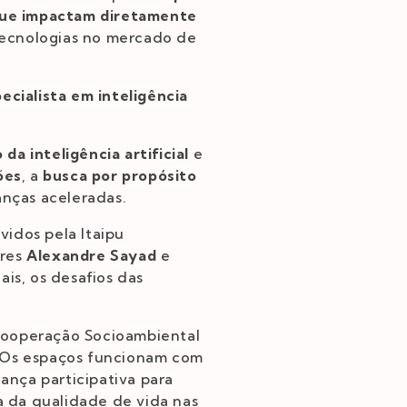
que impactam diretamente
tecnologias no mercado de
pecialista em inteligência
da inteligência artificial
e
ões
, a
busca por propósito
nças aceleradas.
idos pela Itaipu
ores
Alexandre Sayad
e
ais, os desafios das
 Cooperação Socioambiental
. Os espaços funcionam com
ança participativa para
ia da qualidade de vida nas