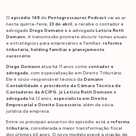
O
episódio 148
do
Pontagrossauros Podcast
vai ao ar
nesta quinta-feira,
23 de abril
, e recebe o contador e
advogado
Diego Domann
e a advogada
Letícia Roth
Domann
. A transmissão promete discutir temas atuais
e estratégicos para empresários e famílias:
reforma
tributária, holding familiar e planejamento
sucessório
.
Diego Domann
atua há 11 anos como
contador e
advogado
, com especialização em Direito Tributário.
Ele é sócio-responsável técnico da
Domann
Contabilidade
e
presidente da Câmara Técnica de
Contadores da ACIPG
. Já
Letícia Roth Domann
é
advogada
há 12 anos,
especialista em Direito
Empresarial e Direito Sucessório
, além de sócia
jurídica da empresa.
Entre os principais assuntos do episódio está a
reforma
tributária
, considerada a maior transformação fiscal
dos últimos 60 anos. O novo modelo prevê a criação do