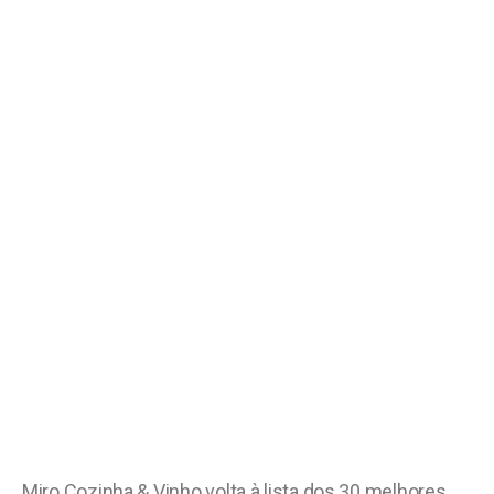
Miro Cozinha & Vinho volta à lista dos 30 melhores