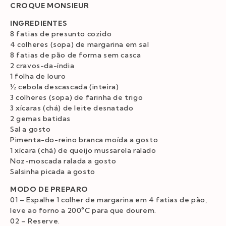
CROQUE MONSIEUR
INGREDIENTES
8 fatias de presunto cozido
4 colheres (sopa) de margarina em sal
8 fatias de pão de forma sem casca
2 cravos-da-índia
1 folha de louro
½ cebola descascada (inteira)
3 colheres (sopa) de farinha de trigo
3 xícaras (chá) de leite desnatado
2 gemas batidas
Sal a gosto
Pimenta-do-reino branca moída a gosto
1 xícara (chá) de queijo mussarela ralado
Noz-moscada ralada a gosto
Salsinha picada a gosto
MODO DE PREPARO
01 – Espalhe 1 colher de margarina em 4 fatias de pão,
leve ao forno a 200°C para que dourem.
02 – Reserve.