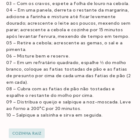
03 – Com os cravos, espete a folha de louro na cebola.
04 – Em uma panela, derreta o restante da margarina,
adicione a farinha e misture até ficar levemente
dourado; acrescente o leite aos poucos, mexendo sem
parar; acrescente a cebola e cozinhe por 15 minutos
após levantar fervura, mexendo de tempo em tempo.
05 – Retire a cebola; acrescente as gemas, o sal e a
pimenta.
06 – Misture bem e reserve.
07 – Em um refratário quadrado, espalhe ⅓ do molho
branco, coloque as fatias tostadas de pão e as fatias
de presunto por cima de cada uma das fatias de pão (2
em cada).
08 – Cubra com as fatias de pão não tostadas e
espalhe o restante do molho por cima.
09 – Distribua o queijo e salpique a noz-moscada. Leve
ao forno a 200°C por 20 minutos.
10 – Salpique a salsinha e sirva em seguida.
COZINHA RAIZ