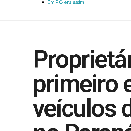
Em PG era assim
Proprietá
primeiro
veículos 