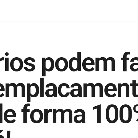
rios podem f
 emplacament
de forma 100%