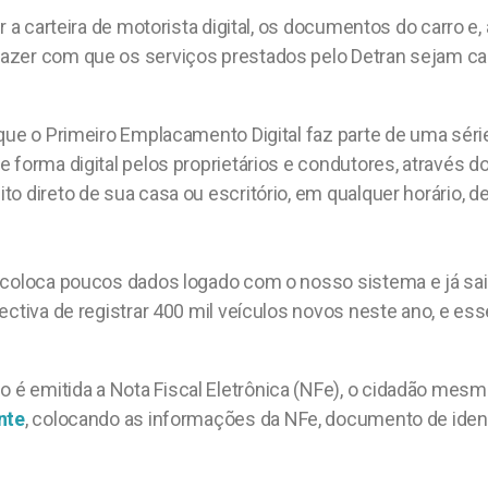
ar a carteira de motorista digital, os documentos do carro 
zer com que os serviços prestados pelo Detran sejam cada
 que o Primeiro Emplacamento Digital faz parte de uma séri
forma digital pelos proprietários e condutores, através do p
o direto de sua casa ou escritório, em qualquer horário, d
o coloca poucos dados logado com o nosso sistema e já s
tiva de registrar 400 mil veículos novos neste ano, e esse s
 é emitida a Nota Fiscal Eletrônica (NFe), o cidadão mesmo
nte
, colocando as informações da NFe, documento de iden