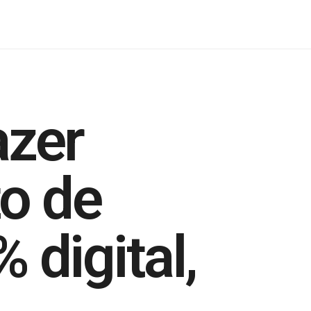
azer
o de
 digital,