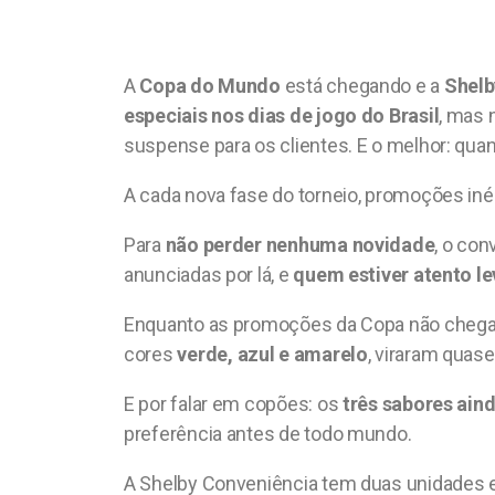
A
Copa do Mundo
está chegando e a
Shelb
especiais nos dias de jogo do Brasil
, mas 
suspense para os clientes. E o melhor: quan
A cada nova fase do torneio, promoções inéd
Para
não perder nenhuma novidade
, o con
anunciadas por lá, e
quem estiver atento l
Enquanto as promoções da Copa não cheg
cores
verde, azul e amarelo
, viraram quase
E por falar em copões: os
três sabores ain
preferência antes de todo mundo.
A Shelby Conveniência tem duas unidades e