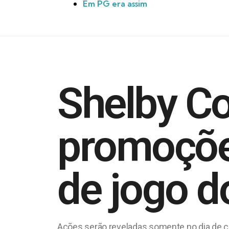
Em PG era assim
Shelby Co
promoçõe
de jogo d
Ações serão reveladas somente no dia de ca