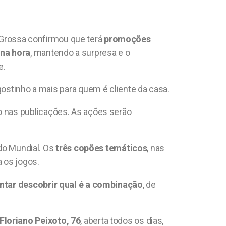
a Grossa confirmou que terá
promoções
na hora
, mantendo a surpresa e o
e.
gostinho a mais para quem é cliente da casa.
ho nas publicações. As ações serão
do Mundial. Os
três copões temáticos
, nas
a os jogos.
ntar descobrir qual é a combinação
, de
loriano Peixoto, 76
, aberta todos os dias,