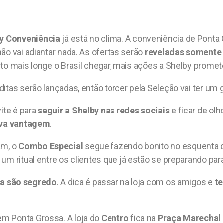
y Conveniência
já está no clima. A conveniência de Pont
não vai adiantar nada. As ofertas serão
reveladas somente 
to mais longe o Brasil chegar, mais ações a Shelby promet
itas serão lançadas, então torcer pela Seleção vai ter um 
vite é para
seguir a Shelby nas redes sociais
e ficar de ol
eva vantagem
.
am, o
Combo Especial
segue fazendo bonito no esquenta 
 um ritual entre os clientes que já estão se preparando par
da são segredo
. A dica é passar na loja com os amigos e
te
m Ponta Grossa. A loja do
Centro
fica na
Praça Marechal F