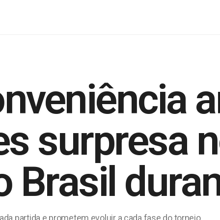
nveniência a
s surpresa n
o Brasil dura
da partida e prometem evoluir a cada fase do torneio