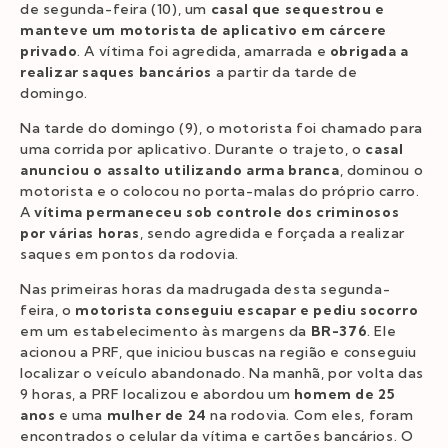
de segunda-feira (10), um
casal que sequestrou e
manteve um motorista de aplicativo em cárcere
privado
. A vítima foi agredida, amarrada e
obrigada a
realizar saques bancários
a partir da tarde de
domingo.
Na tarde do domingo (9), o motorista foi chamado para
uma corrida por aplicativo. Durante o trajeto, o
casal
anunciou o assalto utilizando arma branca
, dominou o
motorista e o colocou no porta-malas do próprio carro.
A
vítima permaneceu sob controle dos criminosos
por várias horas
, sendo agredida e forçada a realizar
saques em pontos da rodovia.
Nas primeiras horas da madrugada desta segunda-
feira, o
motorista conseguiu escapar e pediu socorro
em um estabelecimento às margens da
BR-376
. Ele
acionou a PRF, que iniciou buscas na região e conseguiu
localizar o veículo abandonado. Na manhã, por volta das
9 horas, a PRF localizou e abordou um
homem de 25
anos
e uma
mulher de 24
na rodovia. Com eles, foram
encontrados o celular da vítima e cartões bancários. O