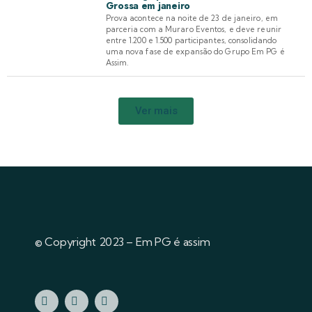
Grossa em janeiro
Prova acontece na noite de 23 de janeiro, em
parceria com a Muraro Eventos, e deve reunir
entre 1.200 e 1.500 participantes, consolidando
uma nova fase de expansão do Grupo Em PG é
Assim.
Ver mais
© Copyright 2023 – Em PG é assim