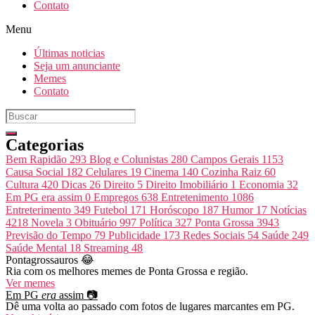
Contato
Menu
Últimas noticias
Seja um anunciante
Memes
Contato
Categorias
Bem Rapidão
293
Blog e Colunistas
280
Campos Gerais
1153
Causa Social
182
Celulares
19
Cinema
140
Cozinha Raiz
60
Cultura
420
Dicas
26
Direito
5
Direito Imobiliário
1
Economia
32
Em PG era assim
0
Empregos
638
Entretenimento
1086
Entreterimento
349
Futebol
171
Horóscopo
187
Humor
17
Notícias
4218
Novela
3
Obituário
997
Política
327
Ponta Grossa
3943
Previsão do Tempo
79
Publicidade
173
Redes Sociais
54
Saúde
249
Saúde Mental
18
Streaming
48
Pontagrossauros 😂
Ria com os melhores memes de Ponta Grossa e região.
Ver memes
Em PG
era
assim 📷
Dê uma volta ao passado com fotos de lugares marcantes em PG.