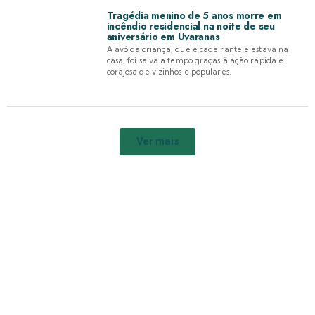
Tragédia menino de 5 anos morre em
incêndio residencial na noite de seu
aniversário em Uvaranas
A avó da criança, que é cadeirante e estava na
casa, foi salva a tempo graças à ação rápida e
corajosa de vizinhos e populares.
Ver mais