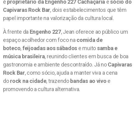
é
proprietário da Engenho 227 Cachaçaria
e
sócio do
Capivaras Rock Bar
, dois estabelecimentos que têm
papel importante na valorização da cultura local.
À frente da
Engenho 227
, Jean oferece ao público um
espaço acolhedor com foco na
comida de
boteco
,
feijoadas aos sábados
e muito
samba e
música brasileira
, reunindo clientes em busca de boa
gastronomia e ambiente descontraído. Já no
Capivaras
Rock Bar
, como sócio, ajuda a manter viva a cena
do
rock na cidade
, trazendo
bandas ao vivo
e
promovendo a cultura alternativa.