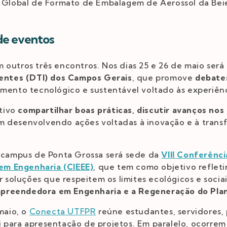
 Global de Formato de Embalagem de Aerossol da Beie
de eventos
 outros três encontros. Nos dias 25 e 26 de maio será
gentes (DTI) dos Campos Gerais
, que promove
debates
imento tecnológico e sustentável voltado às experiênci
tivo
compartilhar boas práticas, discutir avanços nos 
 desenvolvendo ações voltadas à inovação e à transf
o campus de Ponta Grossa será sede da
VIII Conferênci
m Engenharia (CIEEE)
, que tem como objetivo reflet
oluções que respeitem os limites ecológicos e sociai
preendedora em Engenharia e a Regeneração do Plan
maio, o
Conecta UTFPR
reúne estudantes, servidores, 
 para apresentação de projetos. Em paralelo, ocorrem