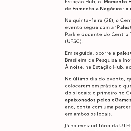
Estação Hub, o
‘Momento El
de Fomento a Negócios: o u
Na quinta-feira (28), o Ce
evento segue com a
‘Pales
Park e docente do Centro T
(UFSC).
Em seguida, ocorre a
pales
Brasileira de Pesquisa e In
À noite, na Estação Hub, 
No último dia do evento, q
colocarem em prática o q
dois locais: o primeiro no
apaixonados pelos eGames
ano, conta com uma parceri
em ambos os locais.
Já no miniauditório da UT