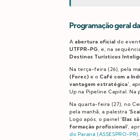
Programação geral d
A
abertura oficial
do event
UTFPR-PG
, e, na sequênc
Destinos Turísticos Intel
Na terça-feira (26), pela m
(Forec)
e o
Café com a Ind
vantagem estratégica’
, a
Up na Pipeline Capital. Na
Na quarta-feira (27), no C
pela manhã, a palestra
‘Sca
Logo após, o painel
‘Elas s
formação profissional’
, ap
do Paraná (ASSESPRO-PR)