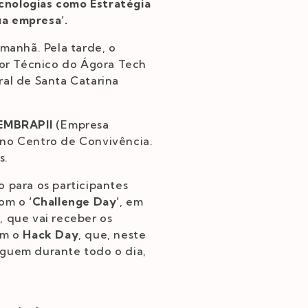
cnologias como Estratégia
ua empresa’.
 manhã. Pela tarde, o
tor Técnico do Ágora Tech
ral de Santa Catarina
 EMBRAPII
(Empresa
os no Centro de Convivência.
s.
o para os participantes
com o
‘Challenge Day’
, em
, que vai receber os
om o
Hack Day
, que, neste
eguem durante todo o dia,