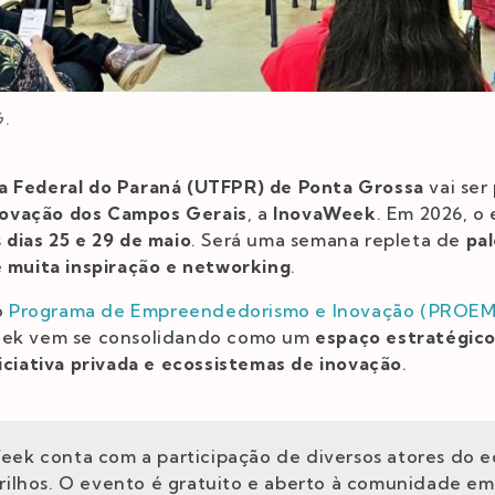
G.
a Federal do Paraná (UTFPR) de Ponta Grossa
vai ser
ovação dos Campos Gerais
, a
InovaWeek
. Em 2026, o
s
dias 25 e 29 de maio
. Será uma semana repleta de
pal
e muita inspiração e networking
.
o
Programa de Empreendedorismo e Inovação (PROEM
eek vem se consolidando como um
espaço estratégico
niciativa privada e ecossistemas de inovação
.
eek conta com a participação de diversos atores do 
Trilhos. O evento é gratuito e aberto à comunidade em 