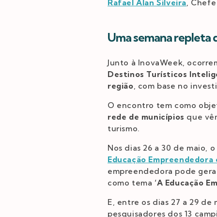
Rafael Alan Silveira
, Chefe
Uma semana repleta 
Junto à InovaWeek, ocorrem
Destinos Turísticos Inteli
região
, com base no invest
O encontro tem como obje
rede de municípios
que vêm
turismo.
Nos dias 26 a 30 de maio, 
Educação Empreendedora e
empreendedora pode gerar s
como tema
‘A Educação Em
E, entre os dias 27 a 29 de 
pesquisadores dos 13 campi