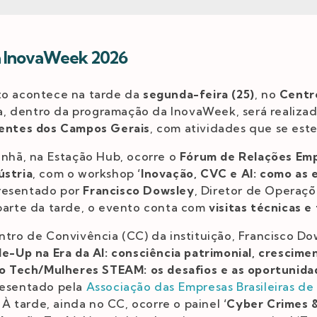
a InovaWeek 2026
o acontece na tarde da
segunda-feira (25)
, no
Centro
ia, dentro da programação da InovaWeek, será realiza
igentes dos Campos Gerais
, com atividades que se est
anhã, na Estação Hub, ocorre o
Fórum de Relações Empr
ústria
, com o workshop
‘Inovação, CVC e AI: como as
presentado por
Francisco Dowsley
, Diretor de Operaçõ
 parte da tarde, o evento conta com
visitas técnicas e 
entro de Convivência (CC) da instituição, Francisco D
le-Up na Era da AI: consciência patrimonial, crescimen
ão Tech/Mulheres STEAM: os desafios e as oportunida
resentado pela
Associação das Empresas Brasileiras de
. À tarde, ainda no CC, ocorre o painel
‘Cyber Crimes &