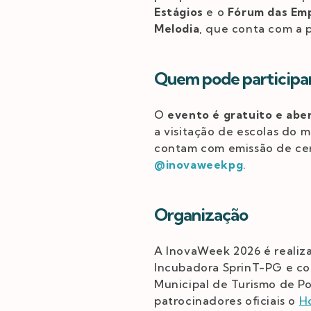
Estágios
e o
Fórum das Emp
Melodia
, que conta com a
Quem pode participa
O
evento é gratuito e abe
a visitação de escolas do m
contam com emissão de cer
@inovaweekpg
.
Organização
A InovaWeek 2026 é realiz
Incubadora SprinT-PG e co
Municipal de Turismo de P
patrocinadores oficiais o
H