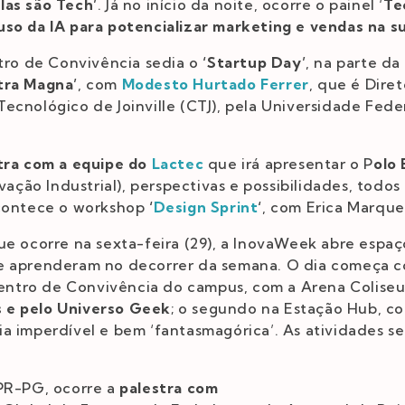
as são Tech’
. Já no início da noite, ocorre o painel ‘
Te
so da IA para potencializar marketing e vendas na s
ntro de Convivência sedia o
‘Startup Day’
, na parte da
tra Magna’
, com
Modesto Hurtado Ferrer
, que é Dire
ecnológico de Joinville (CTJ), pela Universidade Fede
tra com a equipe do
Lactec
que irá apresentar o P
olo
ovação Industrial), perspectivas e possibilidades, tod
acontece o workshop
‘
Design Sprint
‘
, com Erica Marque
ue ocorre na sexta-feira (29), a InovaWeek abre espaç
ue aprenderam no decorrer da semana. O dia começa 
 Centro de Convivência do campus, com a Arena Coliseu
 e pelo Universo Geek
; o segundo na Estação Hub, c
a imperdível e bem ‘fantasmagórica’. As atividades s
FPR-PG, ocorre a
palestra com