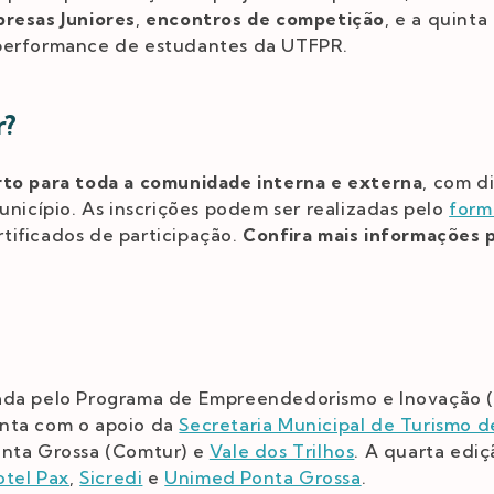
resas Juniores
,
encontros de competição
, e a quint
 performance de estudantes da UTFPR.
r?
rto para toda a comunidade interna e externa
, com d
unicípio. As inscrições podem ser realizadas pelo
form
tificados de participação.
Confira mais informações 
ada pelo Programa de Empreendedorismo e Inovação (
nta com o apoio da
Secretaria Municipal de Turismo d
onta Grossa (Comtur) e
Vale dos Trilhos
. A quarta edi
otel Pax
,
Sicredi
e
Unimed Ponta Grossa
.