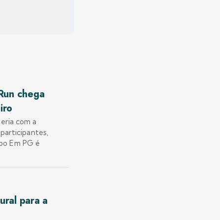
 Run chega
iro
ceria com a
participantes,
upo Em PG é
ural para a