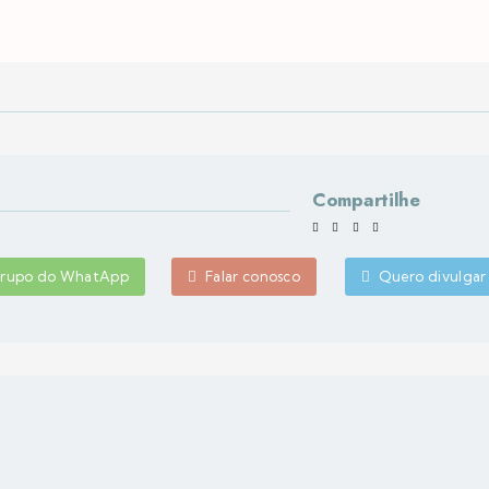
Compartilhe
 grupo do WhatApp
Falar conosco
Quero divulgar