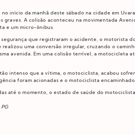
 no início da manhã deste sábado na cidade em Uvar
os graves. A colisão aconteceu na movimentada Avenid
a e um micro-ônibus.
segurança que registraram o acidente, o motorista do
e realizou uma conversão irregular, cruzando o caminh
ma avenida. Em uma colisão terrível, a motocicleta at
tão intenso que a vítima, o motociclista, acabou sofr
gência foram acionadas e o motociclista encaminhado 
as até o momento, o estado de saúde do motociclista
e PG