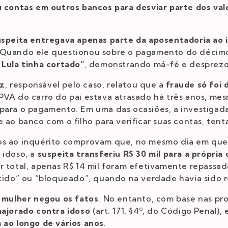
u contas em outros bancos para desviar parte dos val
uspeita entregava apenas parte da aposentadoria ao 
 Quando ele questionou sobre o pagamento do décimo t
 Lula tinha cortado”
, demonstrando má-fé e desprezo 
oz
, responsável pelo caso, relatou que a
fraude só foi
PVA do carro do pai estava atrasado há três anos, mes
para o pagamento. Em uma das ocasiões, a investigad
 ao banco com o filho para verificar suas contas, tent
os ao inquérito comprovam que, no mesmo dia em que o
 idoso, a
suspeita transferiu R$ 30 mil para a própria
r total, apenas R$ 14 mil foram efetivamente repassado
stido” ou “bloqueado”, quando na verdade havia sido 
a
mulher negou os fatos
. No entanto, com base nas prov
majorado contra idoso
(art. 171, §4º, do Código Penal),
 ao longo de vários anos
.