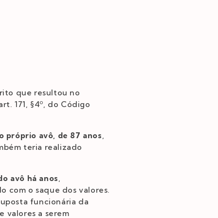
rito que resultou no
art. 171, §4º, do Código
 próprio avô, de 87 anos
,
ambém teria realizado
do avô há anos
,
lo com o saque dos valores.
suposta funcionária da
e valores a serem