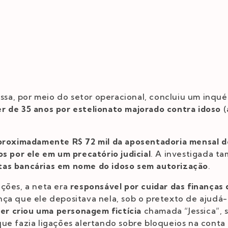
ossa, por meio do setor operacional, concluiu um inqué
r de 35 anos por estelionato majorado contra idoso
(
proximadamente R$ 72 mil da aposentadoria mensal do
os por ele em um precatório judicial
. A investigada t
tas bancárias em nome do idoso sem autorização
.
ções, a neta era
responsável por cuidar das finanças 
ça que ele depositava nela, sob o pretexto de ajudá-
er criou uma personagem fictícia
chamada “Jessica”, 
ue fazia ligações alertando sobre bloqueios na conta 