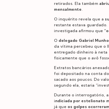
retirados. Ela também
abri
mensalmente
.
O inquérito revela que a
s
restante estava guardado.
investigada afirmou que
“o
O
delegado Gabriel Munh
da vítima percebeu que o I
entregado dinheiro à neta 
fisicamente que o avô fosse
Extratos bancários anexad
foi depositado na conta do
sacado aos poucos. Do valo
segundo ela, estaria “inve
Durante o interrogatório, 
i
ndiciada por estelionato 
já que
os golpes ocorreram