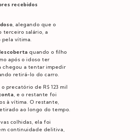
ores recebidos
idoso
, alegando que o
erceiro salário, a
pela vítima.
 descoberta
quando o filho
mo após o idoso ter
a chegou a tentar impedir
ando retirá-lo do carro.
 precatório de R$ 123 mil
 conta
, e o restante foi
s à vítima. O restante,
retirado ao longo do tempo.
as colhidas, ela foi
 em continuidade delitiva,