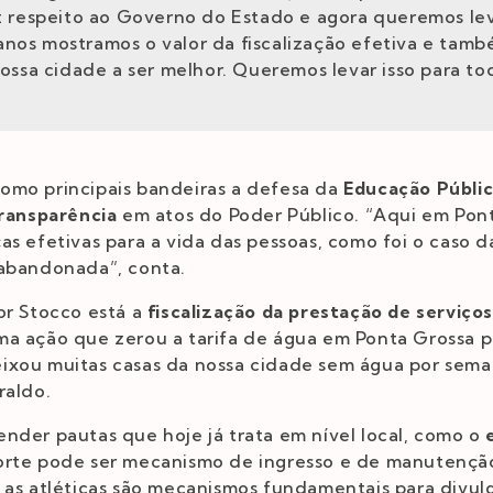
 respeito ao Governo do Estado e agora queremos lev
 anos mostramos o valor da fiscalização efetiva e tam
ossa cidade a ser melhor. Queremos levar isso para to
omo principais bandeiras a defesa da
Educação Públic
ransparência
em atos do Poder Público. “Aqui em Pont
as efetivas para a vida das pessoas, como foi o caso 
 abandonada”, conta.
or Stocco está a
fiscalização da prestação de serviço
ma ação que zerou a tarifa de água em Ponta Grossa po
ixou muitas casas da nossa cidade sem água por sema
raldo.
nder pautas que hoje já trata em nível local, como o
orte pode ser mecanismo de ingresso e de manutençã
 as atléticas são mecanismos fundamentais para divul