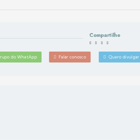
Compartilhe
 grupo do WhatApp
Falar conosco
Quero divulgar