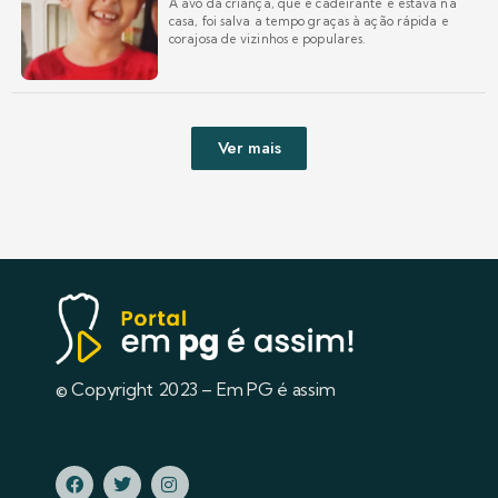
A avó da criança, que é cadeirante e estava na
casa, foi salva a tempo graças à ação rápida e
corajosa de vizinhos e populares.
Ver mais
© Copyright 2023 – Em PG é assim