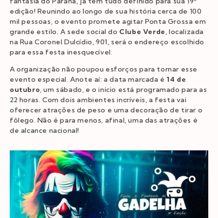
fantasia do Paraná, já tem tudo definido para sua 19ª
edição! Reunindo ao longo de sua história cerca de 100
mil pessoas, o evento promete agitar Ponta Grossa em
grande estilo. A sede social do
Clube Verde
, localizada
na Rua Coronel Dulcídio, 901, será o endereço escolhido
para essa festa inesquecível.
A organização não poupou esforços para tornar esse
evento especial. Anote aí: a data marcada é
14 de
outubro
, um sábado, e o início está programado para as
22 horas. Com dois ambientes incríveis, a festa vai
oferecer atrações de peso e uma decoração de tirar o
fôlego. Não é para menos, afinal, uma das atrações é
de alcance nacional!