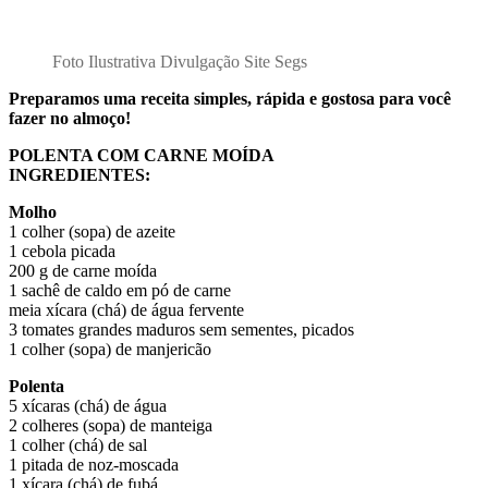
Foto Ilustrativa Divulgação Site Segs
Preparamos uma receita simples, rápida e gostosa para você
fazer no almoço!
POLENTA COM CARNE MOÍDA
INGREDIENTES:
Molho
1 colher (sopa) de azeite
1 cebola picada
200 g de carne moída
1 sachê de caldo em pó de carne
meia xícara (chá) de água fervente
3 tomates grandes maduros sem sementes, picados
1 colher (sopa) de manjericão
Polenta
5 xícaras (chá) de água
2 colheres (sopa) de manteiga
1 colher (chá) de sal
1 pitada de noz-moscada
1 xícara (chá) de fubá