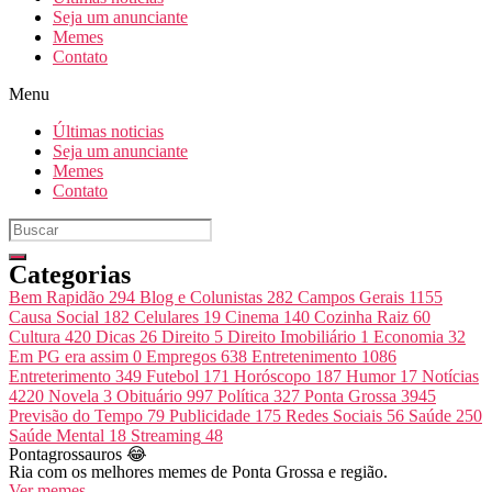
Seja um anunciante
Memes
Contato
Menu
Últimas noticias
Seja um anunciante
Memes
Contato
Categorias
Bem Rapidão
294
Blog e Colunistas
282
Campos Gerais
1155
Causa Social
182
Celulares
19
Cinema
140
Cozinha Raiz
60
Cultura
420
Dicas
26
Direito
5
Direito Imobiliário
1
Economia
32
Em PG era assim
0
Empregos
638
Entretenimento
1086
Entreterimento
349
Futebol
171
Horóscopo
187
Humor
17
Notícias
4220
Novela
3
Obituário
997
Política
327
Ponta Grossa
3945
Previsão do Tempo
79
Publicidade
175
Redes Sociais
56
Saúde
250
Saúde Mental
18
Streaming
48
Pontagrossauros 😂
Ria com os melhores memes de Ponta Grossa e região.
Ver memes