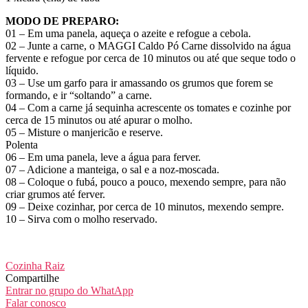
MODO DE PREPARO:
01 – Em uma panela, aqueça o azeite e refogue a cebola.
02 – Junte a carne, o MAGGI Caldo Pó Carne dissolvido na água
fervente e refogue por cerca de 10 minutos ou até que seque todo o
líquido.
03 – Use um garfo para ir amassando os grumos que forem se
formando, e ir “soltando” a carne.
04 – Com a carne já sequinha acrescente os tomates e cozinhe por
cerca de 15 minutos ou até apurar o molho.
05 – Misture o manjericão e reserve.
Polenta
06 – Em uma panela, leve a água para ferver.
07 – Adicione a manteiga, o sal e a noz-moscada.
08 – Coloque o fubá, pouco a pouco, mexendo sempre, para não
criar grumos até ferver.
09 – Deixe cozinhar, por cerca de 10 minutos, mexendo sempre.
10 – Sirva com o molho reservado.
Cozinha Raiz
Compartilhe
Entrar no grupo do WhatApp
Falar conosco