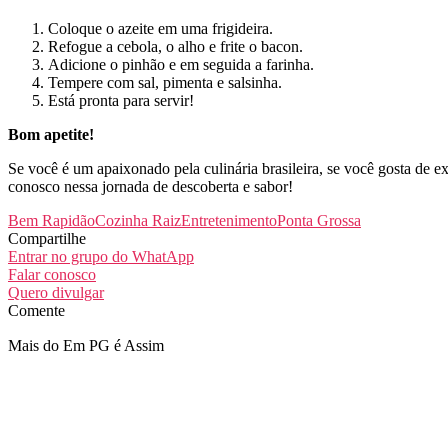
Coloque o azeite em uma frigideira.
Refogue a cebola, o alho e frite o bacon.
Adicione o pinhão e em seguida a farinha.
Tempere com sal, pimenta e salsinha.
Está pronta para servir!
Bom apetite!
Se você é um apaixonado pela culinária brasileira, se você gosta de 
conosco nessa jornada de descoberta e sabor!
Bem Rapidão
Cozinha Raiz
Entretenimento
Ponta Grossa
Compartilhe
Entrar no grupo do WhatApp
Falar conosco
Quero divulgar
Comente
Mais do Em PG é Assim