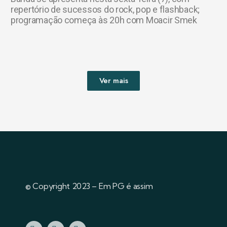
repertório de sucessos do rock, pop e flashback;
programação começa às 20h com Moacir Smek
Ver mais
© Copyright 2023 – Em PG é assim