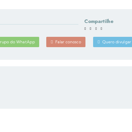
Compartilhe
 grupo do WhatApp
Falar conosco
Quero divulgar