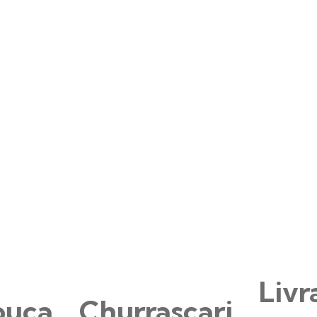
Livr
ouca
Churrascari