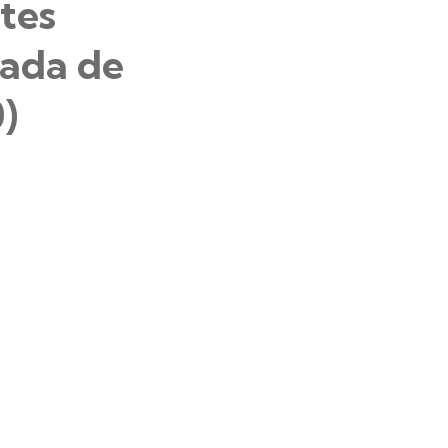
tes
cada de
)