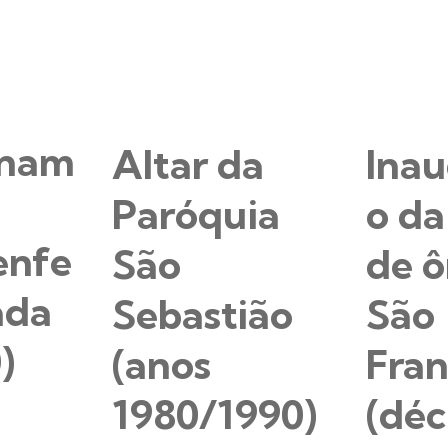
onam
Altar da
Ina
a
Paróquia
o da
enfe
São
de ô
ada
Sebastião
São
)
(anos
Fran
1980/1990)
(dé