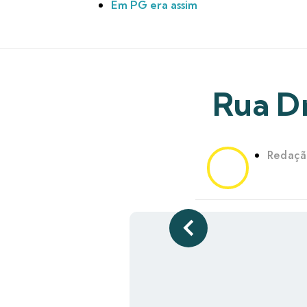
Em PG era assim
Rua Dr
Redaçã