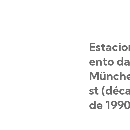
Estaci
ento d
Münch
st (déc
de 1990