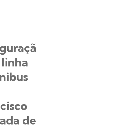
uguraçã
 linha
nibus
cisco
cada de