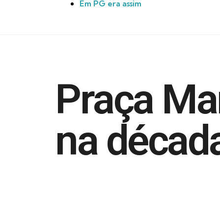
Em PG era assim
Praça Mar
na décad