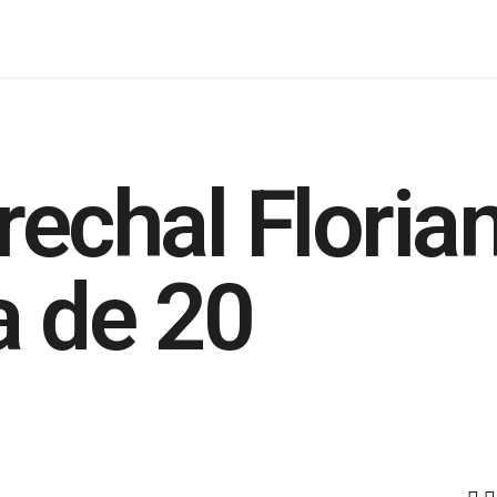
echal Floria
a de 20