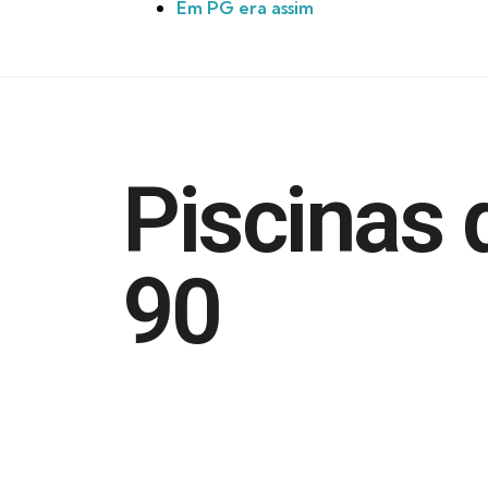
Em PG era assim
Piscinas
90