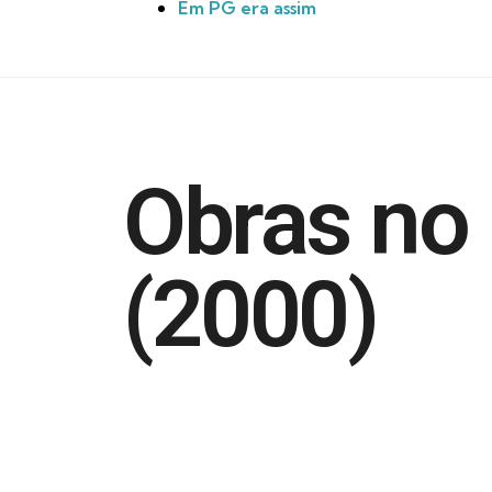
Em PG era assim
Obras no 
(2000)