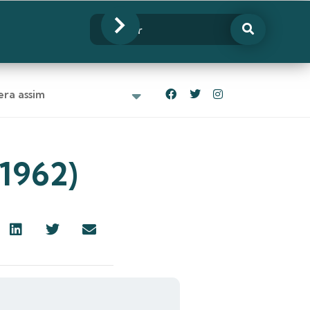
ra assim
1962)