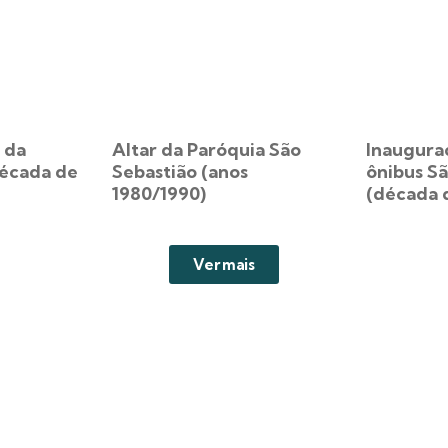
 da
Altar da Paróquia São
Inauguraç
écada de
Sebastião (anos
ônibus Sã
1980/1990)
(década 
Ver mais