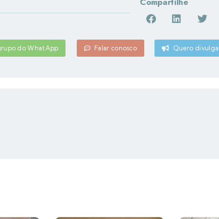
Compartilhe
 grupo do WhatApp
Falar conosco
Quero divulga