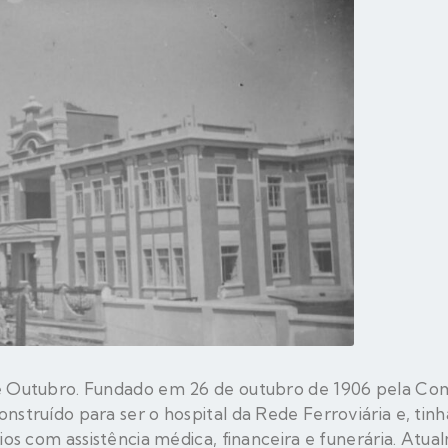
de Outubro. Fundado em 26 de outubro de 1906 pela Co
nstruído para ser o hospital da Rede Ferroviária e, tin
rios com assistência médica, financeira e funerária. Atu