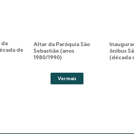
 da
Altar da Paróquia São
Inauguraç
écada de
Sebastião (anos
ônibus Sã
1980/1990)
(década 
Ver mais