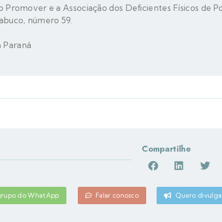
o Promover e a Associação dos Deficientes Físicos de P
Nabuco, número 59.
 Paraná
Compartilhe
 grupo do WhatApp
Falar conosco
Quero divulga