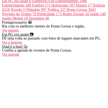
Em PG era assim
0
Empregos
638
Entretenimento
1086
Entreterimento
349
Futebol
171
Horóscopo
187
Humor
17
Notícias
4218
Novela
3
Obituário
997
Política
327
Ponta Grossa
3943
Previsão do Tempo
79
Publicidade
173
Redes Sociais
54
Saúde
249
Saúde Mental
18
Streaming
48
Pontagrossauros 😂
Ria com os melhores memes de Ponta Grossa e região.
Ver memes
Em PG
era
assim 📷
Dê uma volta ao passado com fotos de lugares marcantes em PG.
Ver a história
Qual é a boa? 🥳
Confira a agenda de eventos de Ponta Grossa.
Ver agenda