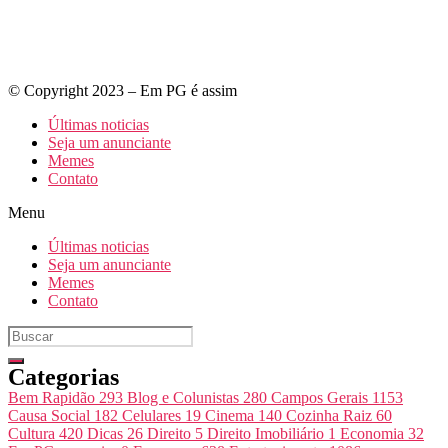
© Copyright 2023 – Em PG é assim
Últimas noticias
Seja um anunciante
Memes
Contato
Menu
Últimas noticias
Seja um anunciante
Memes
Contato
Categorias
Bem Rapidão
293
Blog e Colunistas
280
Campos Gerais
1153
Causa Social
182
Celulares
19
Cinema
140
Cozinha Raiz
60
Cultura
420
Dicas
26
Direito
5
Direito Imobiliário
1
Economia
32