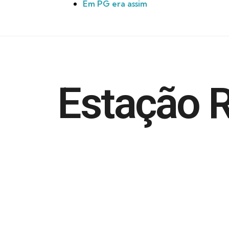
Em PG era assim
Estação R