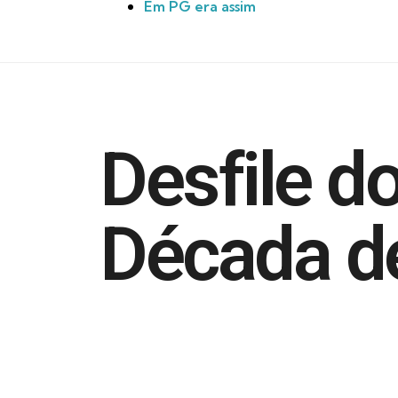
Em PG era assim
Desfile do
Década d