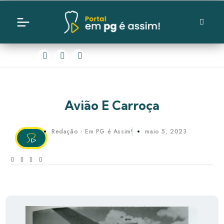
Avião E Carroça
Redação - Em PG é Assim!
maio 5, 2023