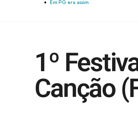
Em PG era assim
1º Festiva
Canção (