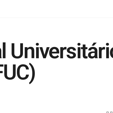
l Universitár
FUC)