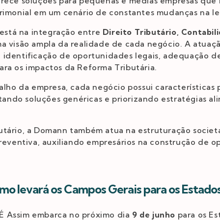
erece soluções para pequenas e médias empresas que
rimonial em um cenário de constantes mudanças na legi
 está na integração entre
Direito Tributário, Contabil
ma visão ampla da realidade de cada negócio. A atuaç
os, identificação de oportunidades legais, adequação de
ra os impactos da Reforma Tributária.
balho da empresa, cada negócio possui características 
itando soluções genéricas e priorizando estratégias al
utário, a Domann também atua na estruturação societá
preventiva, auxiliando empresários na construção de o
mo levará os Campos Gerais para os Estado
É Assim embarca no próximo dia
9 de junho
para os Es