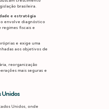
 buscam crescimento
slação brasileira.
idade e estratégia
ão envolve diagnóstico
 regimes fiscais e
próprias e exige uma
inhadas aos objetivos de
ria, reorganização
perações mais seguras e
s Unidos
tados Unidos, onde