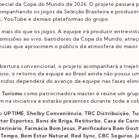
special da Copa do Mundo de 2026. O projeto passará
companhando os jogos da Seleção Brasileira e produzi
k, YouTube e demais plataformas do grupo.
 mais do que os jogos. A equipe irá produzir entrevis
smissões ao vivo, bastidores da Copa do Mundo, atraçõ
ncias que aproximem o público da atmosfera do maior
rtura convencional, o projeto acompanhará a trajetór
sso, o retorno da equipe ao Brasil ainda não possui um
nidos dependerá do avanço da equipe nas fases elimin
 Turismo
como patrocinadora master e reúne um grup
m na iniciativa e estarão presentes durante toda a cob
ão
UPTIME, Shelby Conveniência, TRC Distribuição, 
ter Esportes, Bons de Briga, Retiturbo, Casa de Car
terinário, Farmácia Bom Jesus, Panificadora Bom Gost
 Tempo, Bem Estar Natural, Red Sync, CBC Seguros, J