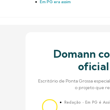
Em PG era assim
Domann con
oficia
Escritório de Ponta Grossa especia
o projeto que r
Redação - Em PG é Ass