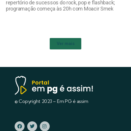
repertório de sucessos do rock, pop e flashback;
programação começa às 20h com Moacir Smek
Ver mais
© Copyright 2023 – Em PG é assim