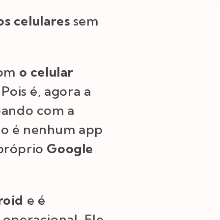
s celulares
sem
com
o celular
Pois é, agora a
abando com a
não é nenhum app
 próprio
Google
roid
e é
 operacional. Ele