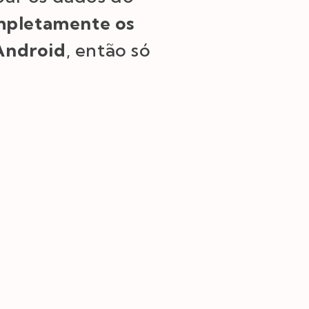
mpletamente os
Android
, então só