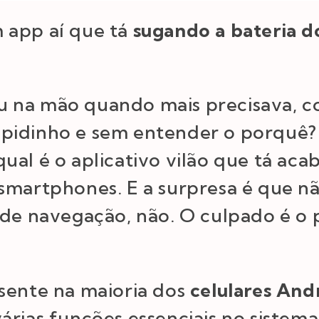
 app aí que tá
sugando a bateria do
u na mão quando mais precisava, 
apidinho e sem entender o porquê? 
ual é o aplicativo vilão que tá ac
 smartphones. E a surpresa é que 
 de navegação, não. O culpado é o
esente na maioria dos
celulares And
árias funções essenciais no sistema