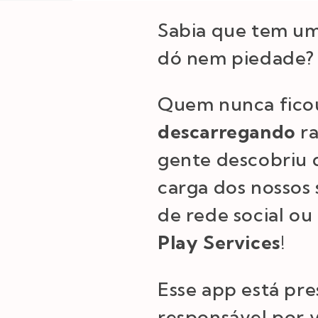
Sabia que tem um
dó nem piedade?
Quem nunca fico
descarregando
r
gente descobriu q
carga dos nossos
de rede social ou
Play Services
!
Esse app está pr
responsável por v