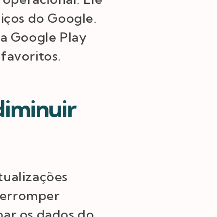
viços do Google.
 a Google Play
 favoritos.
diminuir
atualizações
nterromper
par os dados do