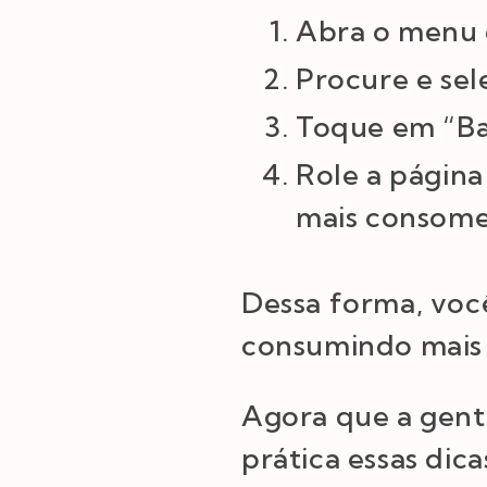
Abra o menu 
Procure e sel
Toque em “Bat
Role a página
mais consome
Dessa forma, você
consumindo mais 
Agora que a gen
prática essas dic