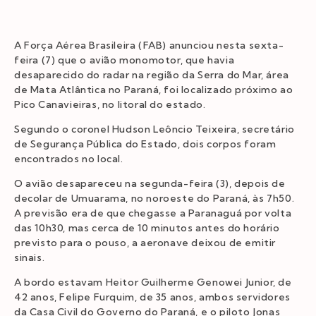
A Força Aérea Brasileira (FAB) anunciou nesta sexta-
feira (7) que o avião monomotor, que havia
desaparecido do radar na região da Serra do Mar, área
de Mata Atlântica no Paraná, foi localizado próximo ao
Pico Canavieiras, no litoral do estado.
Segundo o coronel Hudson Leôncio Teixeira, secretário
de Segurança Pública do Estado, dois corpos foram
encontrados no local.
O avião desapareceu na segunda-feira (3), depois de
decolar de Umuarama, no noroeste do Paraná, às 7h50.
A previsão era de que chegasse a Paranaguá por volta
das 10h30, mas cerca de 10 minutos antes do horário
previsto para o pouso, a aeronave deixou de emitir
sinais.
A bordo estavam Heitor Guilherme Genowei Junior, de
42 anos, Felipe Furquim, de 35 anos, ambos servidores
da Casa Civil do Governo do Paraná, e o piloto Jonas