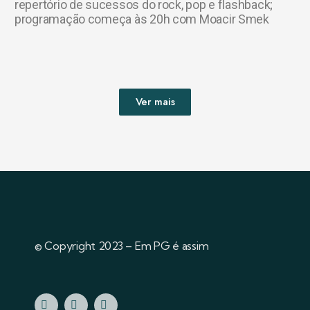
repertório de sucessos do rock, pop e flashback;
programação começa às 20h com Moacir Smek
Ver mais
© Copyright 2023 – Em PG é assim