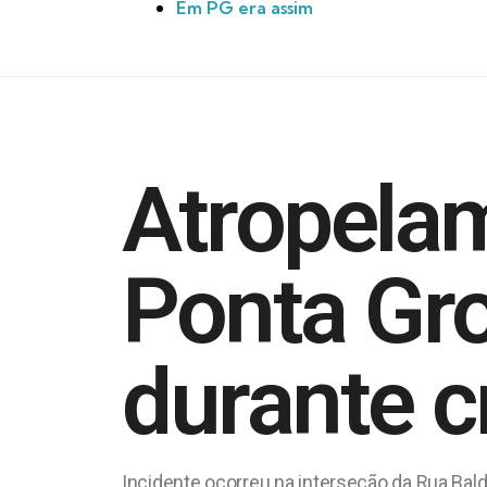
Em PG era assim
Atropela
Ponta Gro
durante 
Incidente ocorreu na interseção da Rua Ba