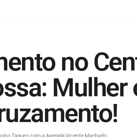
mento no Cen
ssa: Mulher 
cruzamento!
lduíno Taques com a Avenida Vicente Machado.