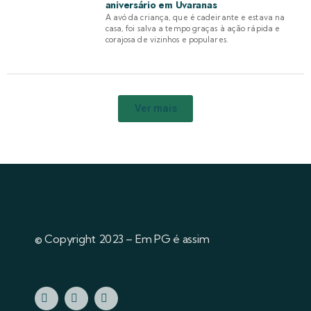
aniversário em Uvaranas
A avó da criança, que é cadeirante e estava na
casa, foi salva a tempo graças à ação rápida e
corajosa de vizinhos e populares.
Ver mais
© Copyright 2023 – Em PG é assim