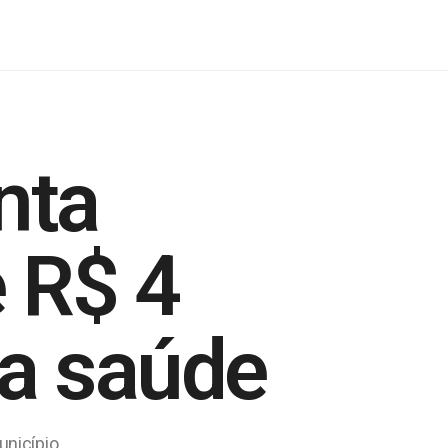
nta
 R$ 4
da saúde
unicípio