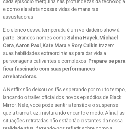
cada episódio mergulha nas profundezas da tecnologia
e como ela afeta nossas vidas de maneiras
assustadoras.
E o elenco dessa temporada é um verdadeiro show à
parte. Grandes nomes como
Salma Hayek
,
Michael
Cera
,
Aaron Paul
,
Kate Mara
e
Rory Culkin
trazem
suas habilidades extraordinárias para dar vida a
personagens cativantes e complexos.
Prepare-se para
ficar fascinado com suas performances
arrebatadoras.
A Netflix não deixou os fãs esperando por muito tempo,
lançando o trailer oficial dos novos episódios de Black
Mirror. Nele, você pode sentir a tensão e o suspense
que a trama traz, misturando encanto e medo. Afinal, as
situações retratadas não estão tão distantes da nossa
realidade atual, fazendo-nos refletir sobre como a