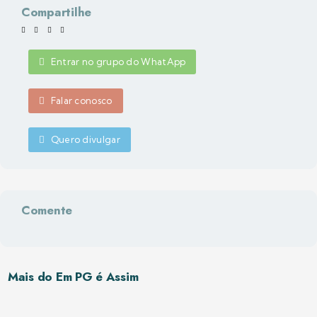
Compartilhe
Entrar no grupo do WhatApp
Falar conosco
Quero divulgar
Comente
Mais do Em PG é Assim