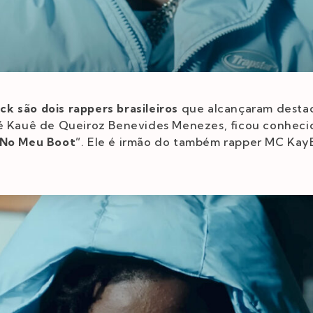
k são dois rappers brasileiros
que alcançaram destaq
 é Kauê de Queiroz Benevides Menezes, ficou conhecid
 No Meu Boot”
. Ele é irmão do também rapper MC Kay