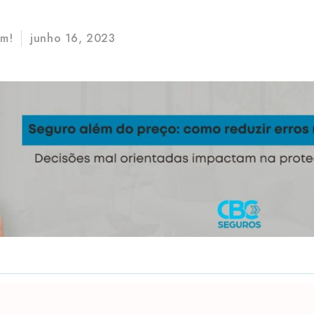
im!
junho 16, 2023