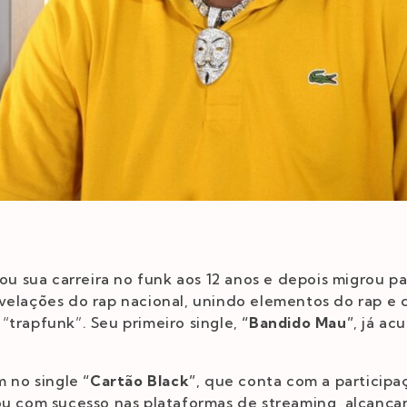
iou sua carreira no funk aos 12 anos e depois migrou pa
velações do rap nacional, unindo elementos do rap e 
“trapfunk”. Seu primeiro single,
“Bandido Mau”
, já ac
m no single
“Cartão Black”
, que conta com a participa
ou com sucesso nas plataformas de streaming, alcança