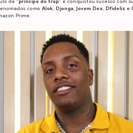
tulo de
“príncipe do trap”
e conquistou sucesso com s
s renomados como
Alok, Djonga, Jovem Dex, Dfideliz e
mazon Prime.