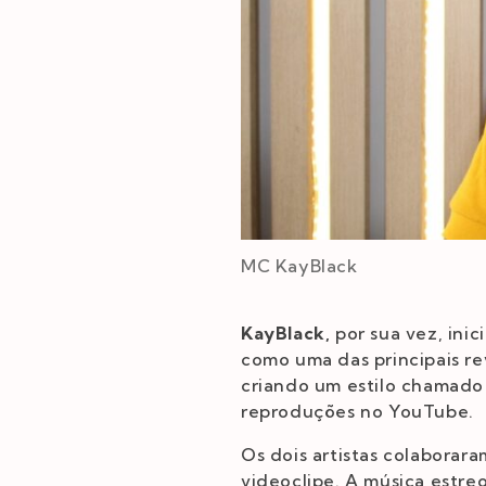
MC KayBlack
KayBlack,
por sua vez, inic
como uma das principais re
criando um estilo chamado 
reproduções no YouTube.
Os dois artistas colaborara
videoclipe. A música estre