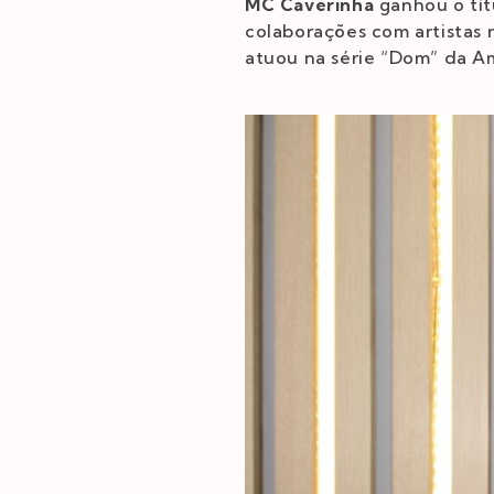
MC Caverinha
ganhou o tí
colaborações com artista
atuou na série “Dom” da A