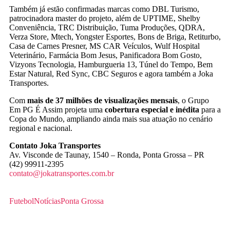
Também já estão confirmadas marcas como DBL Turismo,
patrocinadora master do projeto, além de UPTIME, Shelby
Conveniência, TRC Distribuição, Tuma Produções, QDRA,
Verza Store, Mtech, Yongster Esportes, Bons de Briga, Retiturbo,
Casa de Carnes Presner, MS CAR Veículos, Wulf Hospital
Veterinário, Farmácia Bom Jesus, Panificadora Bom Gosto,
Vizyons Tecnologia, Hamburgueria 13, Túnel do Tempo, Bem
Estar Natural, Red Sync, CBC Seguros e agora também a Joka
Transportes.
Com
mais de 37 milhões de visualizações mensais
, o Grupo
Em PG É Assim projeta uma
cobertura especial e inédita
para a
Copa do Mundo, ampliando ainda mais sua atuação no cenário
regional e nacional.
Contato Joka Transportes
Av. Visconde de Taunay, 1540 – Ronda, Ponta Grossa – PR
(42) 99911-2395
contato@jokatransportes.com.br
Futebol
Notícias
Ponta Grossa