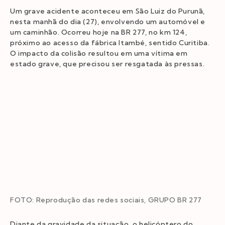
Um grave acidente aconteceu em São Luiz do Purunã,
nesta manhã do dia (27), envolvendo um automóvel e
um caminhão. Ocorreu hoje na BR 277, no km 124,
próximo ao acesso da fábrica Itambé, sentido Curitiba.
O impacto da colisão resultou em uma vítima em
estado grave, que precisou ser resgatada às pressas.
FOTO: Reprodução das redes sociais, GRUPO BR 277
Diante da gravidade da situação, o helicóptero do